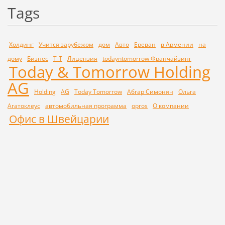
Tags
Холдинг
Учится зарубежом
дом
Авто
Ереван
в Армении
на
дому
Бизнес
Т-Т
Лицензия
todayntomorrow Франчайзинг
Today & Tomorrow Holding
AG
Holding
AG
Today Tomorrow
Абгар Симонян
Ольга
Агатоклеус
автомобильная программа
opros
О компании
Офис в Швейцарии