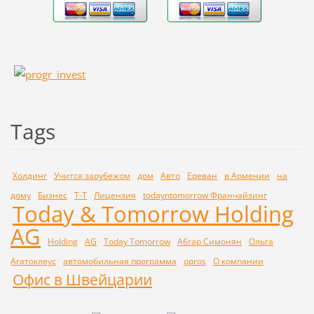
Tags
Холдинг
Учится зарубежом
дом
Авто
Ереван
в Армении
на
дому
Бизнес
Т-Т
Лицензия
todayntomorrow Франчайзинг
Today & Tomorrow Holding
AG
Holding
AG
Today Tomorrow
Абгар Симонян
Ольга
Агатоклеус
автомобильная программа
opros
О компании
Офис в Швейцарии