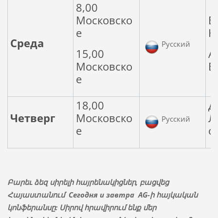
8,00
Московско
В
е
К
Среда
Русский
15,00
А
Московско
В
е
18,00
Д
Четверг
Московско
Л
Русский
е
о
Բարեւ ձեզ սիրելի հայրենակիցներ, բացվեց
Հայաստանում
Сегодня и завтра
AG-ի հայկական
կոնֆերանսը: Սիրով հրավիրում ենք մեր