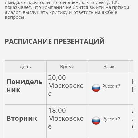
имиджа открытости по отношению к клиенту, Т.К.
показывает, что компания не боится выйти на прямой
диалог, выслушать критику и ответить на любые
вопросы.
РАСПИСАНИЕ ПРЕЗЕНТАЦИЙ
День
Время
Язык
20,00
Понидель
Ю
Московско
Русский
ник
Б
е
18,00
Д
Вторник
Московско
Л
Русский
е
о