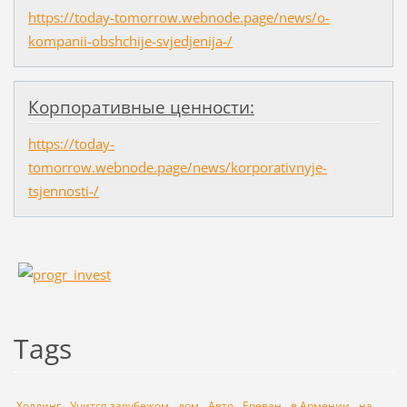
https://today-tomorrow.webnode.page/news/o-
kompanii-obshchije-svjedjenija-/
Корпоративные ценности:
https://today-
tomorrow.webnode.page/news/korporativnyje-
tsjennosti-/
Tags
Холдинг
Учится зарубежом
дом
Авто
Ереван
в Армении
на