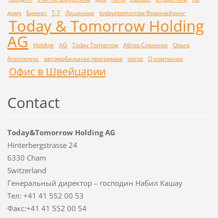
дому
Бизнес
Т-Т
Лицензия
todayntomorrow Франчайзинг
Today & Tomorrow Holding
AG
Holding
AG
Today Tomorrow
Абгар Симонян
Ольга
Агатоклеус
автомобильная программа
opros
О компании
Офис в Швейцарии
Contact
Today&Tomorrow Holding AG
Hinterbergstrasse 24
6330 Cham
Switzerland
Генеральный директор – господин Набил Кашау
Тел: +41 41 552 00 53
Факс:+41 41 552 00 54