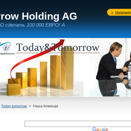
row Holding AG
Homepage
РО сделать 100 000 ЕВРО! А
Today-tomorrow
>
Наша Команда