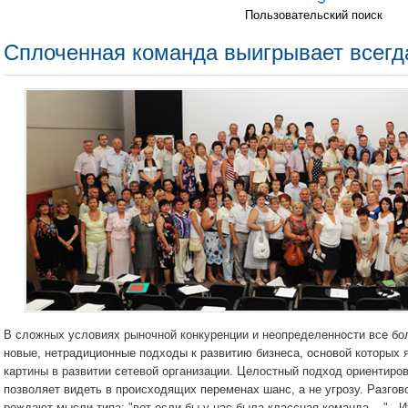
Пользовательский поиск
Сплоченная команда выигрывает всегд
В сложных условиях рыночной конкуренции и неопределенности все бо
новые, нетрадиционные подходы к развитию бизнеса, основой которых 
картины в развитии сетевой организации.
Целостный подход ориентиров
позволяет видеть в происходящих переменах шанс, а не угрозу.
Разгов
рождают мысли типа: "вот если бы у нас была классная команда ...".
И