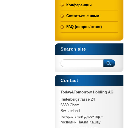
Конференции
Связаться с нами
FAQ (вопрос/ответ)
Search site
Contact
Today&Tomorrow Holding AG
Hinterbergstrasse 24
6330 Cham
Switzerland
Генеральный директор –
господин Набил Кашау