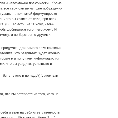
ски и невозможно практически.
Кроме
 на все свои самые лучшие побуждения
туацию, -.
при такой формулировке
, чего вы хотите от себя, при всех
т. Д) ..
То есть, не "я хочу, чтобы
обы добиваться того, чего хочу".
И
амому, а не бороться с другими.
 продумать для самого себя критерии
еделите, что результат будет именно
о которым мы получаем информацию из
ми: что вы увидите, услышите и
ет быть, этого и не надо?) Зачем вам
то, что вы потеряете из того, чего не
 себя и взяв на себя ответственность
тственность ЗА команду
Если "! да"
-