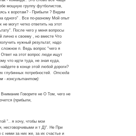
ебе мощную группу футболистов,
аясь к воротам?
- Прибыли
?
Видим
за одного"
.
Все по-разному
Мой опыт
 не могут четко ответить на этот
ьтату".
После чего у меня вопросы
й лично к своему , но вместе Что
получить нужный результат, надо
 сложное п.
Ведь вопрос "чего я
. Ответ на этот вопрос люди ищут
ому что идти туда, не зная куда,
 найдете в конце этой любой дороги?
ших глубинных потребностей.
Отсюда
ом - консультантом):
) Внимание
Говорите не О Том, чего не
хочется (прибыли,
угой
".. я хочу, чтобы мои
, несговорчивыми и т Д)".
Не
При
 с ними за них же, за их счастье и