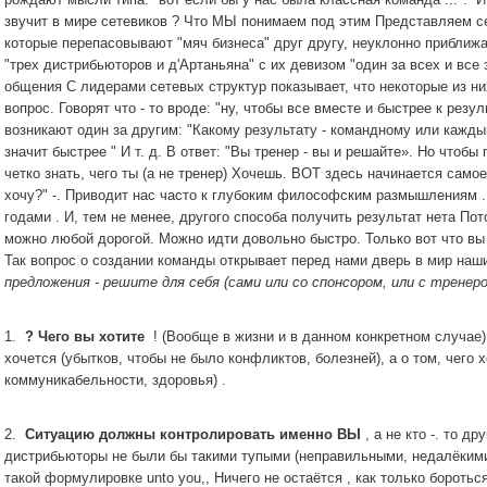
звучит в мире сетевиков
?
Что МЫ понимаем под этим
Представляем с
которые перепасовывают "мяч бизнеса" друг другу, неуклонно приближ
"трех дистрибьюторов и д'Артаньяна" с их девизом "один за всех и все 
общения С лидерами сетевых структур показывает, что некоторые из них
вопрос.
Говорят что - то вроде: "ну, чтобы все вместе и быстрее к резул
возникают один за другим: "Какому результату - командному или кажды
значит быстрее "
И т.
д.
В ответ: "Вы тренер - вы и решайте».
Но чтобы 
четко знать, чего ты (а не тренер) Хочешь.
ВОТ здесь начинается самое
хочу?"
-. Приводит нас часто к глубоким философским размышлениям
годами
. И, тем не менее, другого способа получить результат нета
Пот
можно любой дорогой.
Можно идти довольно быстро.
Только вот что вы
Так вопрос о создании команды открывает перед нами дверь в мир на
предложения - решите для себя (сами или со спонсором, или с тренер
1.
?
Чего вы хотите
!
(Вообще в жизни и в данном конкретном случае
хочется (убытков, чтобы не было конфликтов, болезней), а о том, чего 
коммуникабельности, здоровья) .
2.
Ситуацию должны контролировать именно ВЫ
, а не кто -.
то др
дистрибьюторы не были бы такими тупыми (неправильными, недалёкими
такой формулировке unto you,, Ничего не остаётся , как только бороться