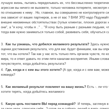
лучшую жизнь, пытаясь переделывать их, что бессмысленно теоретиче
агрессии вы ничего не вызовете, только человека потеряете, несмотря
по отношению к нему .
Но, главное, вы совершенно не контролируете си
она зависит от ваших партнеров, а не от вас
?
ВАМ ЭТО надо
Подумайте
внешне неизменных обстоятельствах (тупых клиентах, плохих дорогах и 
они", а "я хочу, чтобы я .." ..
"Я хочу быть разным с разными людьми, чт
тогда вам нужно заниматься только собой, развивать себя, обучаться с
3.
Как ты узнаешь, что добился желаемого результата?
Здесь нужно
оценки достижения результата, что для вас будет финишем, как вы опр
тот, что вы хотели?
Так как у нас есть только пять органов чувств, п
мира, то и ответ давать по этим пяти каналам восприятия.
Иными слова
почувствуете, когда добьётесь результата?
4.
Где, когда и с кем вы этого хотите?
(А где, когда и с кем вам, мож
команда?
5.
Как желаемый результат повлияет на вашу жизнь?
Есть -.
ли что 
хотите терять, когда добьётесь желаемого
6.
Какую цель поставите ВЫ перед командой?
И теперь, заглянув в
за свои цели, спросите себя:.
? готов ли я собрать людей п взять отве