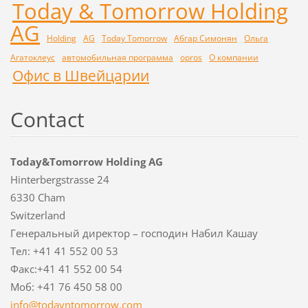
Today & Tomorrow Holding
AG
Holding
AG
Today Tomorrow
Абгар Симонян
Ольга
Агатоклеус
автомобильная программа
opros
О компании
Офис в Швейцарии
Contact
Today&Tomorrow Holding AG
Hinterbergstrasse 24
6330 Cham
Switzerland
Генеральный директор – господин Набил Кашау
Тел: +41 41 552 00 53
Факс:+41 41 552 00 54
Моб: +41 76 450 58 00
info@tod
ayntomor
row.com