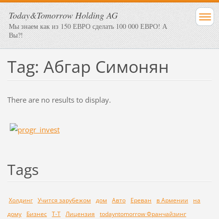
Today&Tomorrow Holding AG
Мы знаем как из 150 ЕВРО сделать 100 000 ЕВРО! А
Вы?!
Tag: Абгар Симонян
There are no results to display.
Tags
Холдинг
Учится зарубежом
дом
Авто
Ереван
в Армении
на
дому
Бизнес
Т-Т
Лицензия
todayntomorrow Франчайзинг