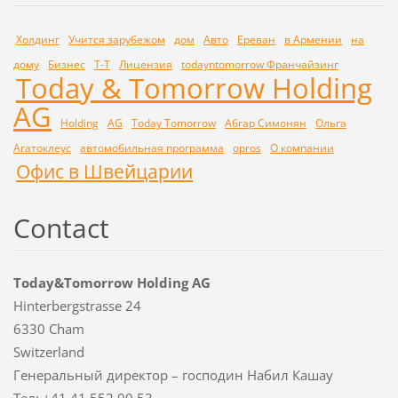
Холдинг
Учится зарубежом
дом
Авто
Ереван
в Армении
на
дому
Бизнес
Т-Т
Лицензия
todayntomorrow Франчайзинг
Today & Tomorrow Holding
AG
Holding
AG
Today Tomorrow
Абгар Симонян
Ольга
Агатоклеус
автомобильная программа
opros
О компании
Офис в Швейцарии
Contact
Today&Tomorrow Holding AG
Hinterbergstrasse 24
6330 Cham
Switzerland
Генеральный директор – господин Набил Кашау
Тел: +41 41 552 00 53